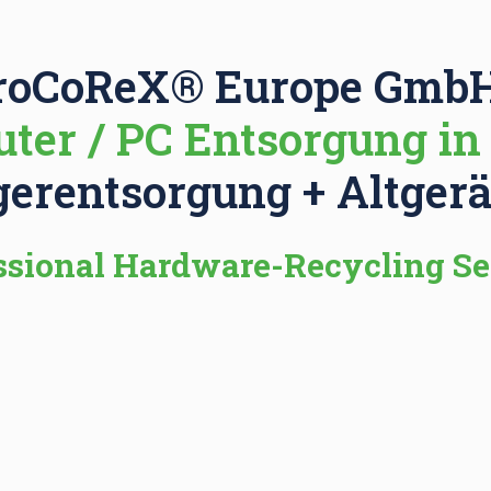
roCoReX® Europe GmbH
ter / PC Entsorgung in 
gerentsorgung + Altger
ssional Hardware-Recycling Se