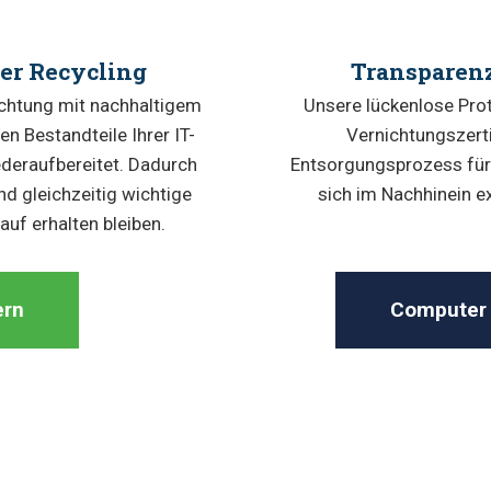
er Recycling
Transparenz
nichtung mit nachhaltigem
Unsere lückenlose Prot
n Bestandteile Ihrer IT-
Vernichtungszert
deraufbereitet. Dadurch
Entsorgungsprozess für 
nd gleichzeitig wichtige
sich im Nachhinein e
uf erhalten bleiben.
ern
Computer 