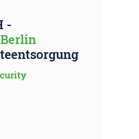
 -
Berlin
äteentsorgung
curity