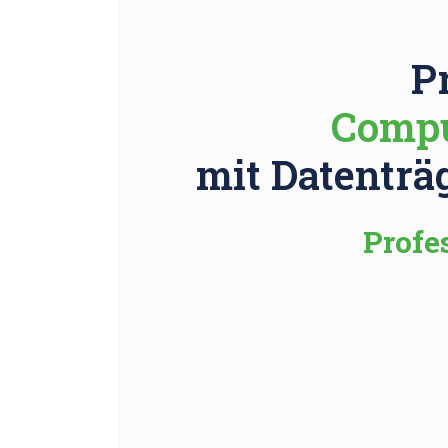
P
Compu
mit Datenträ
Profe