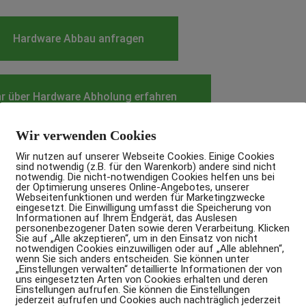
Hardware Abbau anfragen
r über Hardware Abholung erfahren
Wir verwenden Cookies
Wir nutzen auf unserer Webseite Cookies. Einige Cookies
sind notwendig (z.B. für den Warenkorb) andere sind nicht
notwendig. Die nicht-notwendigen Cookies helfen uns bei
der Optimierung unseres Online-Angebotes, unserer
Webseitenfunktionen und werden für Marketingzwecke
eingesetzt. Die Einwilligung umfasst die Speicherung von
Informationen auf Ihrem Endgerät, das Auslesen
personenbezogener Daten sowie deren Verarbeitung. Klicken
Sie auf „Alle akzeptieren“, um in den Einsatz von nicht
 mit uns beim Hardware Ab
notwendigen Cookies einzuwilligen oder auf „Alle ablehnen“,
wenn Sie sich anders entscheiden. Sie können unter
„Einstellungen verwalten“ detaillierte Informationen der von
uns eingesetzten Arten von Cookies erhalten und deren
Einstellungen aufrufen. Sie können die Einstellungen
Technik, Logistik und Sicherheit aus einer Hand
jederzeit aufrufen und Cookies auch nachträglich jederzeit