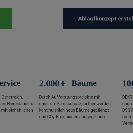
Ablaufkonzept erstel
+
ervice
2.000
Bäume
10
 Österreich,
Durch Aufforstungsprojekte mit
DEKRA
den Niederlanden,
unserem Klimaschutzpartner werden
nach 
mit einheitlichen
kontinuierlich neue Bäume gepflanzt
DSGV
und CO₂-Emissionen ausgeglichen.
recht
Verni