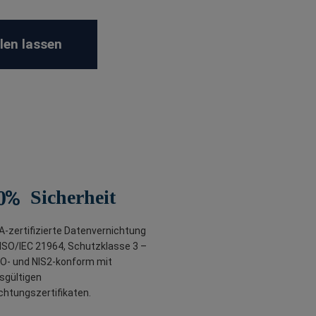
len lassen
%
0
Sicherheit
-zertifizierte Datenvernichtung
ISO/IEC 21964, Schutzklasse 3 –
O- und NIS2-konform mit
sgültigen
chtungszertifikaten.