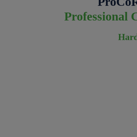
ProCo
Professional 
Hard