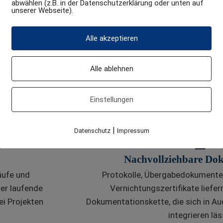
abwählen (z.B. in der Datenschutzerklärung oder unten auf
unserer Webseite).
Alle akzeptieren
Schutz sensibler Daten un
, Roll-out
Beim Abbau werden Systeme bewegt, 
Alle ablehnen
ellen gering
oder Konfigurationsinformationen lieg
der ersten
technischen Rückbau konsequent mit H
Einstellungen
zertifizierter Datenträge
|
Datenschutz
Impressum
Nachvollziehbare Do
äufe und
Protokolle, Übergabedokumente,
er laufende
Vernichtungszertifikate liefer
ei Projekten
Dokumentationskette, die sich in Aud
integrieren läs