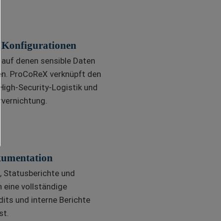
d Konfigurationen
auf denen sensible Daten
en. ProCoReX verknüpft den
igh-Security-Logistik und
rvernichtung.
kumentation
 Statusberichte und
n eine vollständige
its und interne Berichte
st.