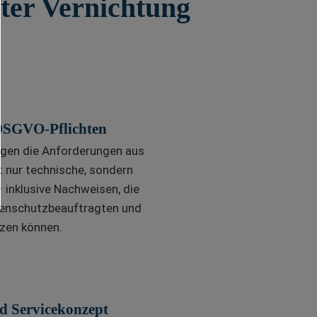
rter Vernichtung
DSGVO-Pflichten
igen die Anforderungen aus
 nur technische, sondern
 inklusive Nachweisen, die
tenschutzbeauftragten und
tzen können.
nd Servicekonzept