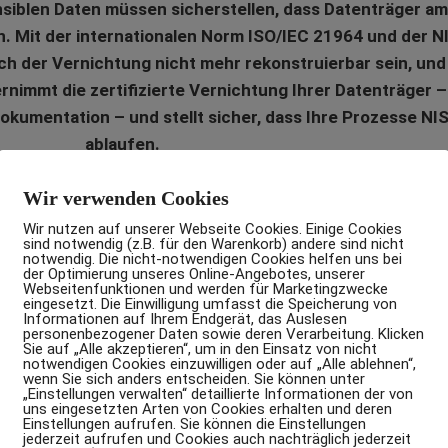
iblen Daten müssen sicherstellen, dass Datenträger am
. Mit der internationalen Norm ISO/IEC 21964 und der NIS
ch der Vernichtung nicht mehr rekonstruierbar sein, und
mmt die zertifizierte Vernichtung Ihrer Datenträger –
Dokumentation – und stellt sicher, dass Ihre Prozesse 
ablaufen.
Wir verwenden Cookies
Wir nutzen auf unserer Webseite Cookies. Einige Cookies
IT-Entsorgung starten
sind notwendig (z.B. für den Warenkorb) andere sind nicht
notwendig. Die nicht-notwendigen Cookies helfen uns bei
der Optimierung unseres Online-Angebotes, unserer
Webseitenfunktionen und werden für Marketingzwecke
eingesetzt. Die Einwilligung umfasst die Speicherung von
Informationen auf Ihrem Endgerät, das Auslesen
personenbezogener Daten sowie deren Verarbeitung. Klicken
Sie auf „Alle akzeptieren“, um in den Einsatz von nicht
notwendigen Cookies einzuwilligen oder auf „Alle ablehnen“,
wenn Sie sich anders entscheiden. Sie können unter
„Einstellungen verwalten“ detaillierte Informationen der von
uns eingesetzten Arten von Cookies erhalten und deren
Einstellungen aufrufen. Sie können die Einstellungen
jederzeit aufrufen und Cookies auch nachträglich jederzeit