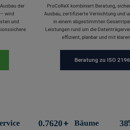
 Ausbau der
ProCoReX kombiniert Beratung, sicher
 – wird
Ausbau, zertifizierte Vernichtung und
isten und
in einem abgestimmten Gesamtpaket
sionssichere
Leistungen rund um die Datenträgerve
effizient, planbar und mit klar
Beratung zu ISO 2196
+
ervice
1.0660
Bäume
53