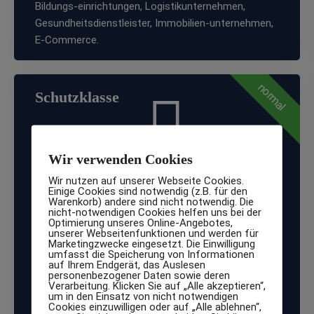
Bildungs-einrichtungen, Logistikunternehmen,
Gesundheitsdienstleister, Immobilien-unternehmen,
E-Commerce.
normal
Schutzklasse
1
Wir verwenden Cookies
Wir nutzen auf unserer Webseite Cookies.
Einige Cookies sind notwendig (z.B. für den
Normaler Schutzbedarf
Warenkorb) andere sind nicht notwendig. Die
nicht-notwendigen Cookies helfen uns bei der
Für interne Daten, deren Offenlegung nur geringe
Optimierung unseres Online-Angebotes,
unserer Webseitenfunktionen und werden für
Auswirkungen hat. Beispiele: interne Memos,
Marketingzwecke eingesetzt. Die Einwilligung
Entwürfe, allgemeine Informationen ohne
umfasst die Speicherung von Informationen
auf Ihrem Endgerät, das Auslesen
Personenbezug.
personenbezogener Daten sowie deren
Verarbeitung. Klicken Sie auf „Alle akzeptieren“,
um in den Einsatz von nicht notwendigen
Zielgruppe: Kleinunternehmen, interne Verwaltung,
Cookies einzuwilligen oder auf „Alle ablehnen“,