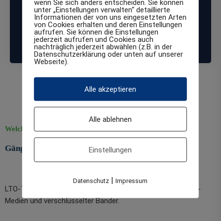
Einzelhandel, Handwerksbetriebe, Dienstleister, die
wenn Sie sich anders entscheiden. Sie können
unter „Einstellungen verwalten“ detaillierte
keine personenbezogenen Daten speichern oder nur
Informationen der von uns eingesetzten Arten
von Cookies erhalten und deren Einstellungen
in sehr geringem Umfang mit sensiblen
aufrufen. Sie können die Einstellungen
Informationen arbeiten und daher nur eine einfache
jederzeit aufrufen und Cookies auch
nachträglich jederzeit abwählen (z.B. in der
Datenvernichtung benötigen.
Datenschutzerklärung oder unten auf unserer
Webseite).
Alle akzeptieren
Alle ablehnen
Welche Bänder wir entsorgen
Gängige Magnetbandtypen und ihre Einsatzbereiche
Einstellungen
|
Datenschutz
Impressum
LTO-Tapes von LTO‑1 bis LTO‑9 und höher, inklusive WORM-
Medien und verschlüsselter Bänder.