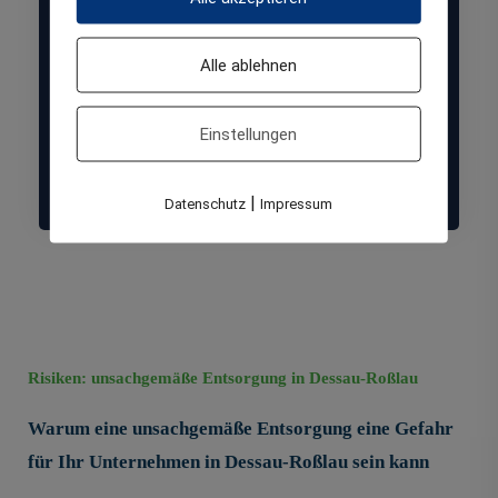
ohne Personenbezug.
Zielgruppe: Kleinunternehmen, interne
Alle ablehnen
Verwaltung, Einzelhandel, Handwerksbetriebe,
Dienstleister, die keine personenbezogenen Daten
speichern oder nur in sehr geringem Umfang mit
Einstellungen
sensiblen Informationen arbeiten und daher nur
eine einfache Datenvernichtung benötigen.
|
Datenschutz
Impressum
Risiken: unsachgemäße Entsorgung in Dessau-Roßlau
Warum eine unsachgemäße Entsorgung eine Gefahr
für Ihr Unternehmen in Dessau-Roßlau sein kann