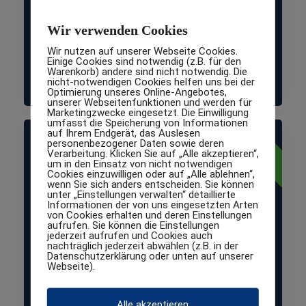
Unternehmen, IT-Systemhäuser, IT-Service,
Wir verwenden Cookies
Agenturen, Steuerberater,
Rechtsanwaltskanzleien, Bildungs-einrichtungen,
Wir nutzen auf unserer Webseite Cookies.
Einige Cookies sind notwendig (z.B. für den
Logistikunternehmen, Gesundheitsdienstleister,
Warenkorb) andere sind nicht notwendig. Die
Immobilien-unternehmen, E-Commerce.
nicht-notwendigen Cookies helfen uns bei der
Optimierung unseres Online-Angebotes,
unserer Webseitenfunktionen und werden für
Marketingzwecke eingesetzt. Die Einwilligung
umfasst die Speicherung von Informationen
normal
auf Ihrem Endgerät, das Auslesen
Schutzklasse
personenbezogener Daten sowie deren
Verarbeitung. Klicken Sie auf „Alle akzeptieren“,
um in den Einsatz von nicht notwendigen
Cookies einzuwilligen oder auf „Alle ablehnen“,
1
wenn Sie sich anders entscheiden. Sie können
unter „Einstellungen verwalten“ detaillierte
Informationen der von uns eingesetzten Arten
von Cookies erhalten und deren Einstellungen
aufrufen. Sie können die Einstellungen
Normaler Schutzbedarf
jederzeit aufrufen und Cookies auch
nachträglich jederzeit abwählen (z.B. in der
Datenschutzerklärung oder unten auf unserer
Für interne Daten, deren Offenlegung nur
Webseite).
geringe Auswirkungen hat. Beispiele: interne
Memos, Entwürfe, allgemeine Informationen
Alle akzeptieren