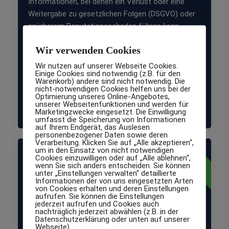
Informationen, bei denen ein Verlust oder eine
Weitergabe zu gesetzlichen Folgen (DSGVO) oder
spürbarem Reputationsschaden führen kann.
Zielgruppe: Mittelständische und große
Wir verwenden Cookies
Unternehmen, IT-Systemhäuser, IT-Service,
Wir nutzen auf unserer Webseite Cookies.
Agenturen, Steuerberater,
Einige Cookies sind notwendig (z.B. für den
Warenkorb) andere sind nicht notwendig. Die
Rechtsanwaltskanzleien, Bildungs-einrichtungen,
nicht-notwendigen Cookies helfen uns bei der
Logistikunternehmen, Gesundheitsdienstleister,
Optimierung unseres Online-Angebotes,
unserer Webseitenfunktionen und werden für
Immobilien-unternehmen, E-Commerce.
Marketingzwecke eingesetzt. Die Einwilligung
umfasst die Speicherung von Informationen
auf Ihrem Endgerät, das Auslesen
personenbezogener Daten sowie deren
Verarbeitung. Klicken Sie auf „Alle akzeptieren“,
normal
um in den Einsatz von nicht notwendigen
Schutzklasse
Cookies einzuwilligen oder auf „Alle ablehnen“,
wenn Sie sich anders entscheiden. Sie können
unter „Einstellungen verwalten“ detaillierte
Informationen der von uns eingesetzten Arten
1
von Cookies erhalten und deren Einstellungen
aufrufen. Sie können die Einstellungen
jederzeit aufrufen und Cookies auch
nachträglich jederzeit abwählen (z.B. in der
Datenschutzerklärung oder unten auf unserer
Normaler Schutzbedarf
Webseite).