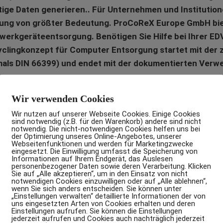
tige Daten generieren.. Für Unternehmen und Institution
rgung von größter Bedeutung. ProCoReX Europe GmbH b
zwerkgeräteentsorgung. Benötigen Sie Hilfe bei Ihrer 
clingkonzept für Computer Entsorgung startet mit der z
als DIN 66399) und endet mit der dokumentierten Verw
Wir verwenden Cookies
Computer-Entsorgung starten
Wir nutzen auf unserer Webseite Cookies. Einige Cookies
sind notwendig (z.B. für den Warenkorb) andere sind nicht
notwendig. Die nicht-notwendigen Cookies helfen uns bei
der Optimierung unseres Online-Angebotes, unserer
Webseitenfunktionen und werden für Marketingzwecke
eingesetzt. Die Einwilligung umfasst die Speicherung von
Informationen auf Ihrem Endgerät, das Auslesen
personenbezogener Daten sowie deren Verarbeitung. Klicken
Sie auf „Alle akzeptieren“, um in den Einsatz von nicht
notwendigen Cookies einzuwilligen oder auf „Alle ablehnen“,
wenn Sie sich anders entscheiden. Sie können unter
„Einstellungen verwalten“ detaillierte Informationen der von
uns eingesetzten Arten von Cookies erhalten und deren
Einstellungen aufrufen. Sie können die Einstellungen
der Computer Entsorgung 
jederzeit aufrufen und Cookies auch nachträglich jederzeit