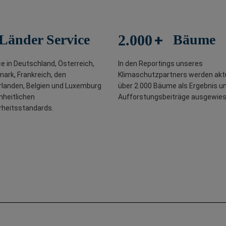
+
Länder Service
2.000
Bäume
ce in Deutschland, Österreich,
In den Reportings unseres
ark, Frankreich, den
Klimaschutzpartners werden aktu
rlanden, Belgien und Luxemburg
über 2.000 Bäume als Ergebnis u
nheitlichen
Aufforstungsbeiträge ausgewies
rheitsstandards.