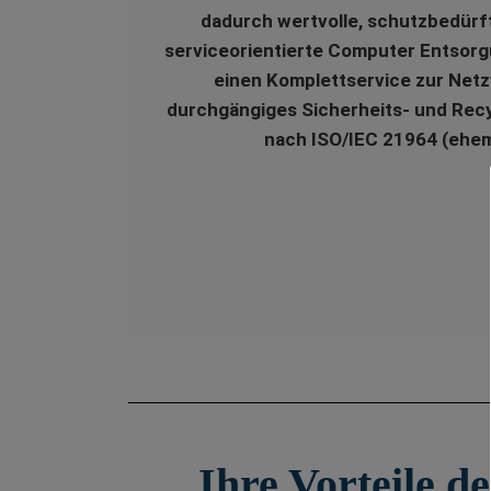
dadurch wertvolle, schutzbedürf
serviceorientierte Computer Entso
einen Komplettservice zur Net
durchgängiges Sicherheits- und Recy
nach ISO/IEC 21964 (ehem
Ihre Vorteile 