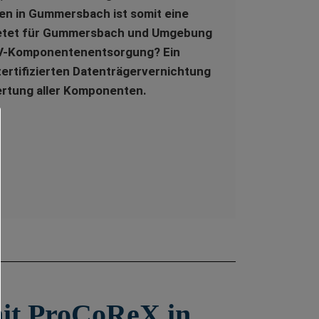
en in Gummersbach ist somit eine
ietet für Gummersbach und Umgebung
EDV-Komponentenentsorgung? Ein
ertifizierten Datenträgervernichtung
ertung aller Komponenten.
mit ProCoReX in