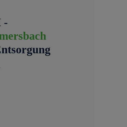
 -
mmersbach
Entsorgung
y