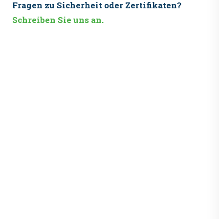
Fragen zu Sicherheit oder Zertifikaten?
Schreiben Sie uns an.
Häufige Fragen zur Computer Entsorgung i
Lehrte
Was ist bei der Computer Entsorgung in
Lehrte besonders wichtig?