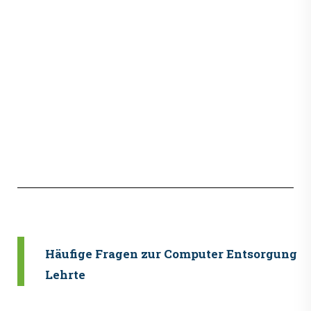
Können wir auch kleinere Mengen
Elektroschrott in Lehrte entsorgen lassen?
Ja, ProCoReX holt sowohl einzelne PCs als auch
größere Mengen IT-Altgeräte ab. Sprechen Sie uns
an, um die beste Lösung für Ihre
Altgeräteentsorgung zu finden.
Wie wird der Datenschutz bei der
Entsorgung meiner Hardware in Lehrte
gewährleistet?
Muss ich meine IT-Altgeräte vor der
Abholung in Lehrte vorbereiten?