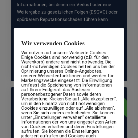
Informationen, bei denen ein Verlust oder eine
Weitergabe zu gesetzlichen Folgen (DSGVO) oder
spürbarem Reputationsschaden führen kann.
Zielgruppe: Mittelständische und große
Unternehmen, IT-Systemhäuser, IT-Service,
Wir verwenden Cookies
Agenturen, Steuerberater,
Wir nutzen auf unserer Webseite Cookies.
Rechtsanwaltskanzleien, Bildungs-einrichtungen,
Einige Cookies sind notwendig (z.B. für den
Logistikunternehmen, Gesundheitsdienstleister,
Warenkorb) andere sind nicht notwendig. Die
nicht-notwendigen Cookies helfen uns bei der
Immobilien-unternehmen, E-Commerce.
Optimierung unseres Online-Angebotes,
unserer Webseitenfunktionen und werden für
Marketingzwecke eingesetzt. Die Einwilligung
umfasst die Speicherung von Informationen
auf Ihrem Endgerät, das Auslesen
normal
personenbezogener Daten sowie deren
Schutzklasse
Verarbeitung. Klicken Sie auf „Alle akzeptieren“,
um in den Einsatz von nicht notwendigen
Cookies einzuwilligen oder auf „Alle ablehnen“,
wenn Sie sich anders entscheiden. Sie können
1
unter „Einstellungen verwalten“ detaillierte
Informationen der von uns eingesetzten Arten
von Cookies erhalten und deren Einstellungen
aufrufen. Sie können die Einstellungen
jederzeit aufrufen und Cookies auch