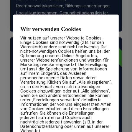
Rechtsanwaltskanzleien, Bildungs-einrichtungen,
Logistikunternehmen, Gesundheitsdienstleister,
Immobilien-unternehmen, E-Commerce.
Wir verwenden Cookies
Wir nutzen auf unserer Webseite Cookies.
Einige Cookies sind notwendig (z.B. für den
normal
Schutzklasse
Warenkorb) andere sind nicht notwendig. Die
nicht-notwendigen Cookies helfen uns bei der
Optimierung unseres Online-Angebotes,
unserer Webseitenfunktionen und werden für
1
Marketingzwecke eingesetzt. Die Einwilligung
umfasst die Speicherung von Informationen
auf Ihrem Endgerät, das Auslesen
personenbezogener Daten sowie deren
Verarbeitung. Klicken Sie auf „Alle akzeptieren“,
um in den Einsatz von nicht notwendigen
Normaler Schutzbedarf
Cookies einzuwilligen oder auf „Alle ablehnen“,
wenn Sie sich anders entscheiden. Sie können
Für interne Daten, deren Offenlegung nur
unter „Einstellungen verwalten“ detaillierte
Informationen der von uns eingesetzten Arten
geringe Auswirkungen hat. Beispiele: interne
von Cookies erhalten und deren Einstellungen
Memos, Entwürfe, allgemeine Informationen
aufrufen. Sie können die Einstellungen
jederzeit aufrufen und Cookies auch
ohne Personenbezug.
nachträglich jederzeit abwählen (z.B. in der
Datenschutzerklärung oder unten auf unserer
Webseite).