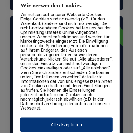
Wir verwenden Cookies
Wir nutzen auf unserer Webseite Cookies.
Einige Cookies sind notwendig (z.B. für den
normal
Warenkorb) andere sind nicht notwendig. Die
Schutzklasse
nicht-notwendigen Cookies helfen uns bei der
Optimierung unseres Online-Angebotes,
unserer Webseitenfunktionen und werden für
Marketingzwecke eingesetzt. Die Einwilligung
1
umfasst die Speicherung von Informationen
auf Ihrem Endgerät, das Auslesen
personenbezogener Daten sowie deren
Verarbeitung. Klicken Sie auf „Alle akzeptieren“,
um in den Einsatz von nicht notwendigen
Normaler Schutzbedarf
Cookies einzuwilligen oder auf „Alle ablehnen“,
wenn Sie sich anders entscheiden. Sie können
unter „Einstellungen verwalten“ detaillierte
Für interne Daten, deren Offenlegung nur
Informationen der von uns eingesetzten Arten
geringe Auswirkungen hat. Beispiele: interne
von Cookies erhalten und deren Einstellungen
aufrufen. Sie können die Einstellungen
Memos, Entwürfe, allgemeine Informationen
jederzeit aufrufen und Cookies auch
nachträglich jederzeit abwählen (z.B. in der
ohne Personenbezug.
Datenschutzerklärung oder unten auf unserer
Webseite).
Zielgruppe: Kleinunternehmen, interne
Verwaltung, Einzelhandel, Handwerksbetriebe,
Alle akzeptieren
Dienstleister, die keine personenbezogenen Daten