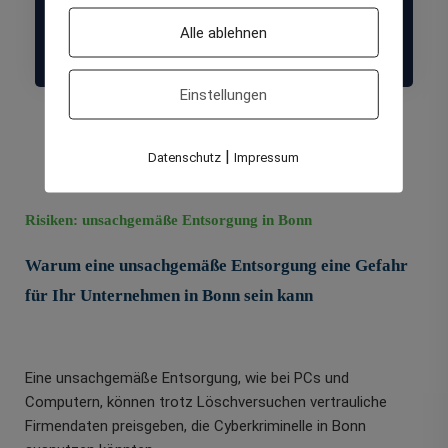
speichern oder nur in sehr geringem Umfang mit
sensiblen Informationen arbeiten und daher nur
Alle ablehnen
eine einfache Datenvernichtung benötigen.
Einstellungen
|
Datenschutz
Impressum
Risiken: unsachgemäße Entsorgung in Bonn
Warum eine unsachgemäße Entsorgung eine Gefahr
für Ihr Unternehmen in Bonn sein kann
Eine unsachgemäße Entsorgung, wie bei PCs und
Computern, können trotz Löschversuchen vertrauliche
Firmendaten preisgeben, die Cyberkriminelle in Bonn