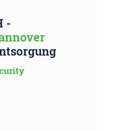
 -
Hannover
Entsorgung
curity