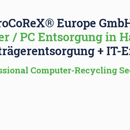
roCoReX® Europe GmbH
r / PC Entsorgung in 
trägerentsorgung + IT-
ssional Computer-Recycling Se