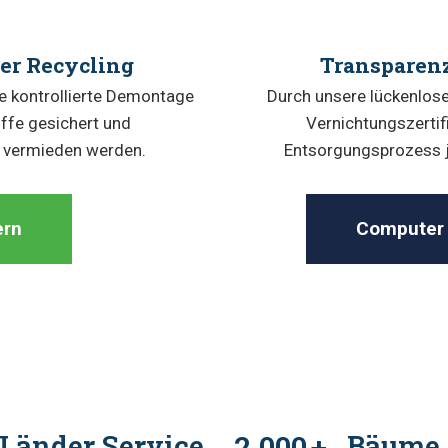
er Recycling
Transparenz
ine kontrollierte Demontage
Durch unsere lückenlose
offe gesichert und
Vernichtungszertif
 vermieden werden.
Entsorgungsprozess je
ern
Computer 
Länder Service
2.000
Bäume
+